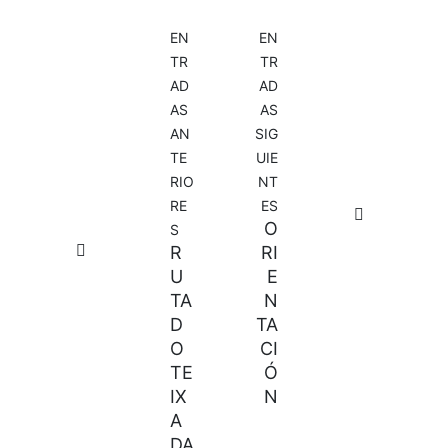
Navegación
EN
EN
de
TR
TR
AD
AD
entradas
AS
AS
AN
SIG
TE
UIE
RIO
NT
RE
ES
O
S
R
RI
U
E
TA
N
D
TA
O
CI
TE
Ó
IX
N
A
DA