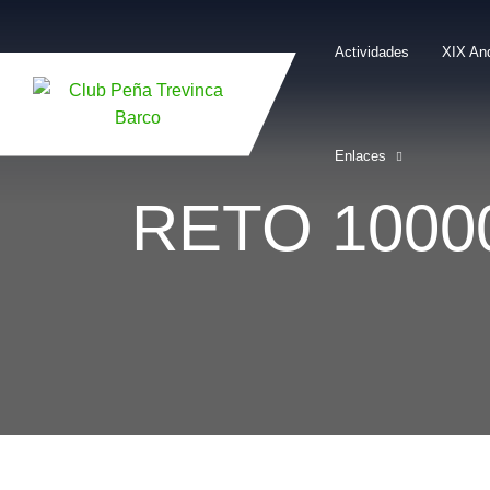
Skip
to
Actividades
XIX An
content
Enlaces
RETO 10000