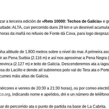
ar a terceira edición de
«Reto 10000: Techos de Galicia»
e g
ificultade: ALTA, cun percorrido duns 29 km e un desnivel acum
horas da mañá no refuxio de Fonte dá Cova, para logo despraz
a altitude de 1.800 metros sobre o nivel do mar. A primeira as
ir ao Pena Surbia (2.116 m) e así nos aproximar a Pena Negra 
evinca (2.127 m) e teito de Galicia. Descenderemos ata a lagoa
a do Lacillo e dende alí subiremos polo val do Tera ata o Porte
cumes máis altas de Galicia.
ércores e venres de 20:30 a 21:30 horas), ou por correo electr
co.org
, indicando nome e apelidos, dni e un número de teléfono 
r do percorrido ata o punto de partida na base de La Cabrita.