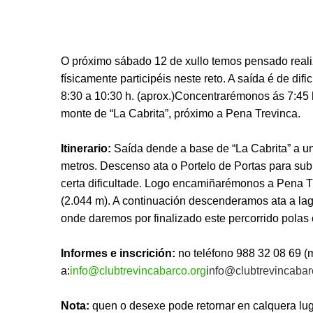
O próximo sábado 12 de xullo temos pensado realiz
físicamente participéis neste reto. A saída é de d
8:30 a 10:30 h. (aprox.)Concentrarémonos ás 7:45 
monte de “La Cabrita”, próximo a Pena Trevinca.
Itinerario:
Saída dende a base de “La Cabrita” a unh
metros. Descenso ata o Portelo de Portas para sub
certa dificultade. Logo encamiñarémonos a Pena Tr
(2.044 m). A continuación descenderamos ata a lago
onde daremos por finalizado este percorrido polas 
Informes e inscrición:
no teléfono 988 32 08 69 (m
a:
info@clubtrevincabarco.org
info@clubtrevincabar
Nota:
quen o desexe pode retornar en calquera luga