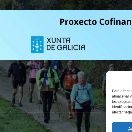
Para ofrecer
almacenar y/
tecnologías
identificaci
afectar nega
A