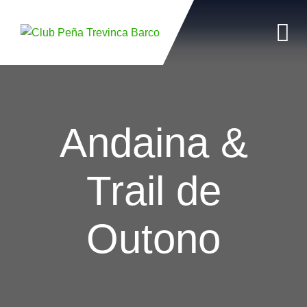
Skip
to
content
Andaina &
Trail de
Outono