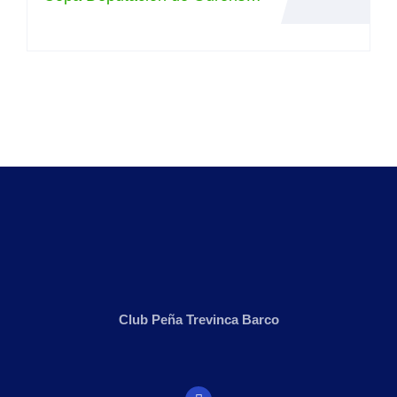
e Orientación. Proba 5. Parque
Miño (Ourense)
Club Peña Trevinca Barco